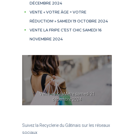
DÉCEMBRE 2024
VENTE « VOTRE ÂGE = VOTRE
RÉDUCTION! » SAMEDI 19 OCTOBRE 2024
VENTE LA FRIPE C’EST CHIC SAMEDI 16
NOVEMBRE 2024
i 21
Vente au KiloMètre samedi 21
réd
décembre 2024
Suivez la Recyclerie du Gâtinais sur les réseaux
sociaux