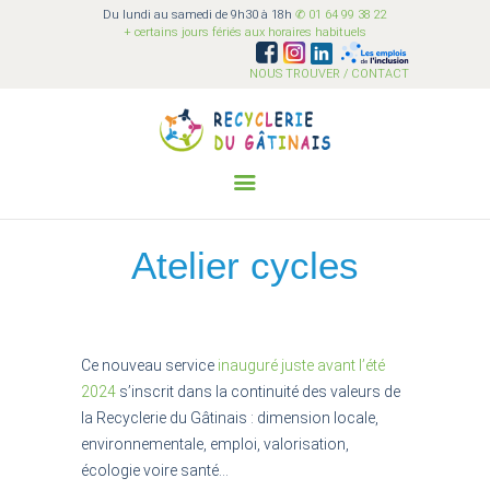
Du lundi au samedi de 9h30 à 18h
✆ 01 64 99 38 22
Recyclerie du Gâtinais
+ certains jours fériés aux horaires habituels
Ensemble on est plus fort !
NOUS TROUVER / CONTACT
QUI SOMMES-NOUS?
ACI
COLLECTER
Atelier cycles
SENSIBILISER
VALORISER
VENDRE
BÉNÉVOLAT
Ce nouveau service
inauguré juste avant l’été
2024
s’inscrit dans la continuité des valeurs de
FAQ
la Recyclerie du Gâtinais : dimension locale,
environnementale, emploi, valorisation,
écologie voire santé…