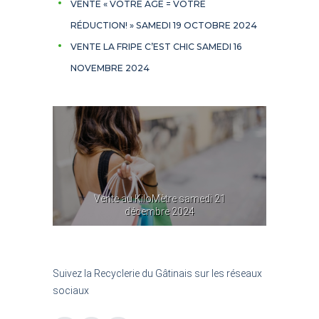
VENTE « VOTRE ÂGE = VOTRE
RÉDUCTION! » SAMEDI 19 OCTOBRE 2024
VENTE LA FRIPE C’EST CHIC SAMEDI 16
NOVEMBRE 2024
i 21
Vente au KiloMètre samedi 21
réd
décembre 2024
Suivez la Recyclerie du Gâtinais sur les réseaux
sociaux