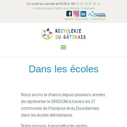
Du lundi au samedi de 9h30 à 18h
✆ 01 64 99 38 22
Recyclerie du Gâtinais
+ certains jours fériés aux horaires habituels
Ensemble on est plus fort !
NOUS TROUVER / CONTACT
QUI SOMMES-NOUS?
ACI
COLLECTER
Dans les écoles
SENSIBILISER
VALORISER
VENDRE
BÉNÉVOLAT
Nous avons la chance depuis plusieurs années
de représenter le SIREDOM à travers les 37
FAQ
communes de l’Hurepoix et du Dourdannais
dans les écoles élémentaires.
Notre mission,
transmettre les gestes