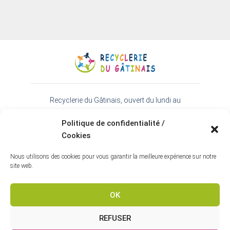
Recyclerie du Gâtinais, ouvert du lundi au
samedi de 9h30 à 18h - 01 64 99 38 22
Politique de confidentialité /
45 rue de l'Essonne 91720 Prunay-sur-Essonne
Cookies
Espace téléchargement
-
Contact
-
Mentions
légales
-
Politique de confidentialité
Nous utilisons des cookies pour vous garantir la meilleure expérience sur notre
Webmaster Inkern Communication
site web.
OK
REFUSER