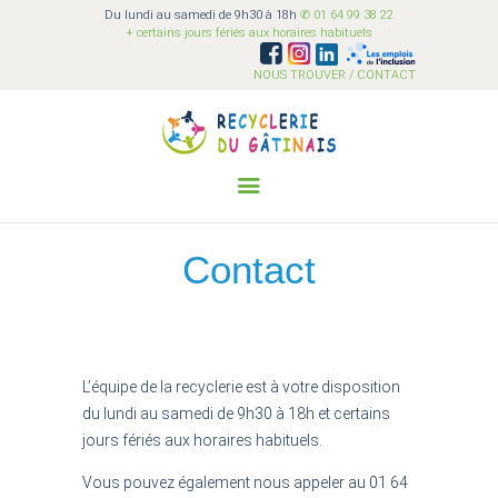
Du lundi au samedi de 9h30 à 18h
✆ 01 64 99 38 22
Recyclerie du Gâtinais
+ certains jours fériés aux horaires habituels
Ensemble on est plus fort !
NOUS TROUVER / CONTACT
QUI SOMMES-NOUS?
ACI
COLLECTER
Contact
SENSIBILISER
VALORISER
VENDRE
BÉNÉVOLAT
L’équipe de la recyclerie est à votre disposition
FAQ
du lundi au samedi de 9h30 à 18h
et certains
jours fériés aux horaires habituels.
Vous pouvez également nous appeler au 01 64