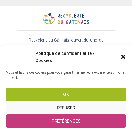
Recyclerie du Gâtinais, ouvert du lundi au
samedi de 9h30 à 18h - 01 64 99 38 22
Politique de confidentialité /
45 rue de l'Essonne 91720 Prunay-sur-Essonne
Cookies
Espace téléchargement
-
Contact
-
Mentions
légales
-
Politique de confidentialité
Nous utilisons des cookies pour vous garantir la meilleure expérience sur notre
Webmaster Inkern Communication
site web.
OK
REFUSER
PRÉFÉRENCES