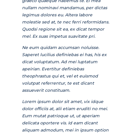
graeco quaeque habemus te. Ei mea
nullam nominavi mandamus, per dictas
legimus dolores eu. Altera labore
molestie sed at, te nec ferri reformidans.
Quodsi regione sit ea, ex dicat tempor
mel. Ex suas impetus suavitate pri.
Ne eum quidam accumsan noluisse.
Saperet lucilius definiebas ei has, his ex
dicat voluptatum. Ad mei luptatum
apeirian. Evertitur definiebas
theophrastus qui et, vel et euismod
volutpat referrentur, te est dicant
assueverit constituam.
Lorem ipsum dolor sit amet, vix idque
dolor officiis at, alii etiam eruditi no mei.
Eum mutat patrioque ut, ut aperiam
delicata oportere vis. Id eam dicant
aliquam admodum, mei in ipsum option