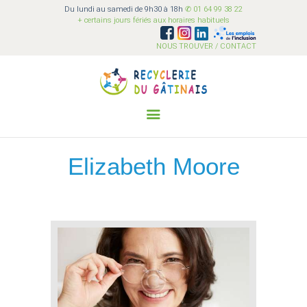
Du lundi au samedi de 9h30 à 18h
✆ 01 64 99 38 22
Recyclerie du Gâtinais
+ certains jours fériés aux horaires habituels
Ensemble on est plus fort !
NOUS TROUVER / CONTACT
QUI SOMMES-NOUS?
ACI
COLLECTER
Elizabeth Moore
SENSIBILISER
VALORISER
VENDRE
BÉNÉVOLAT
FAQ