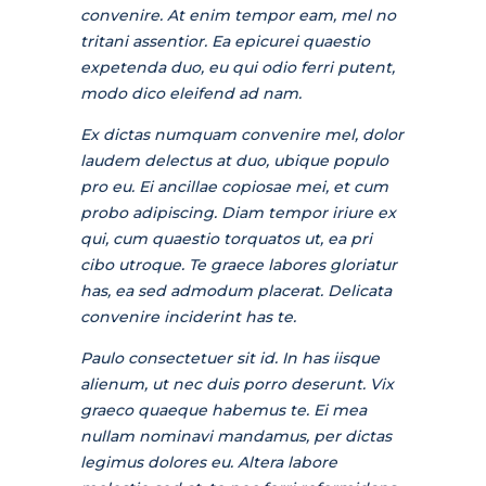
convenire. At enim tempor eam, mel no
tritani assentior. Ea epicurei quaestio
expetenda duo, eu qui odio ferri putent,
modo dico eleifend ad nam.
Ex dictas numquam convenire mel, dolor
laudem delectus at duo, ubique populo
pro eu. Ei ancillae copiosae mei, et cum
probo adipiscing. Diam tempor iriure ex
qui, cum quaestio torquatos ut, ea pri
cibo utroque. Te graece labores gloriatur
has, ea sed admodum placerat. Delicata
convenire inciderint has te.
Paulo consectetuer sit id. In has iisque
alienum, ut nec duis porro deserunt. Vix
graeco quaeque habemus te. Ei mea
nullam nominavi mandamus, per dictas
legimus dolores eu. Altera labore