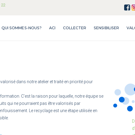
QUI SOMMES-
 22
Recyclerie du Gâtinais
NOUS?
Ensemble on est plus fort !
QUI SOMMES-NOUS?
ACI
COLLECTER
SENSIBILISER
VAL
ACI
COLLECTER
SENSIBILISER
VALORISER
orisé dans notre atelier et traité en priorité pour
VENDRE
sformation. C’est la raison pour laquelle, notre équipe se
uits qui ne pourraient pas être valorisés par
BÉNÉVOLAT
d’enfouissement. Le recyclage est une étape utilisée en
ible.
D
FAQ
d