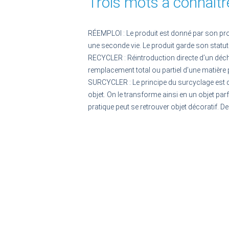
Trois mots à connaîtr
RÉEMPLOI :
Le produit est donné par son propri
une seconde vie. Le produit garde son statu
RECYCLER :
Réintroduction directe d’un déche
remplacement total ou partiel d’une matière
SURCYCLER :
Le principe du surcyclage est 
objet. On le transforme ainsi en un objet parf
pratique peut se retrouver objet décoratif. D