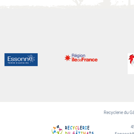
Recyclerie du Gâ
4
Espace té