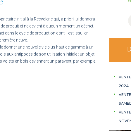
e
e
R
étaire initial à la Recyclerie qui, a priori lui donnera
t de produit et ne devient à aucun moment un déchet.
t dans le cycle de production dont il est issu, en
 première neuve.
de donner une nouvelle vie plus haut de gamme à un
D
ois aux antipodes de son utilisation initiale : un objet
es volets en bois deviennent un paravent, par exemple.
VENTE
2024
VENTE
SAMED
VENTE 
NOVE