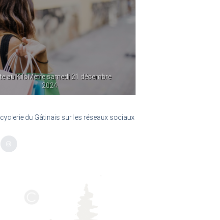
te au KiloMètre samedi 21 décembre
Vente « votre âge 
2024
samedi 19 
ecyclerie du Gâtinais sur les réseaux sociaux